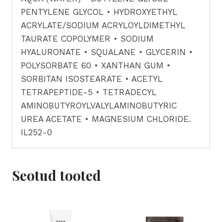
silmaümbrusele
PENTYLENE GLYCOL • HYDROXYETHYL
kogus
ACRYLATE/SODIUM ACRYLOYLDIMETHYL
TAURATE COPOLYMER • SODIUM
HYALURONATE • SQUALANE • GLYCERIN •
POLYSORBATE 60 • XANTHAN GUM •
SORBITAN ISOSTEARATE • ACETYL
TETRAPEPTIDE-5 • TETRADECYL
AMINOBUTYROYLVALYLAMINOBUTYRIC
UREA ACETATE • MAGNESIUM CHLORIDE.
IL252-0
Seotud tooted