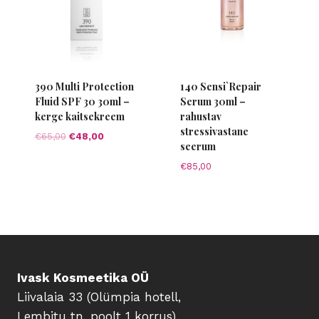
390 Multi Protection
140 Sensi`Repair
Fluid SPF 30 30ml –
Serum 30ml –
kerge kaitsekreem
rahustav
stressivastane
Algne
Current
€
65,00
€
48,00
seerum
hind
price
oli:
is:
€
85,00
€65,00.
€48,00.
Ivask Kosmeetika OÜ
Liivalaia 33 (Olümpia hotell,
Lembitu tn. poolt 1 korrus)