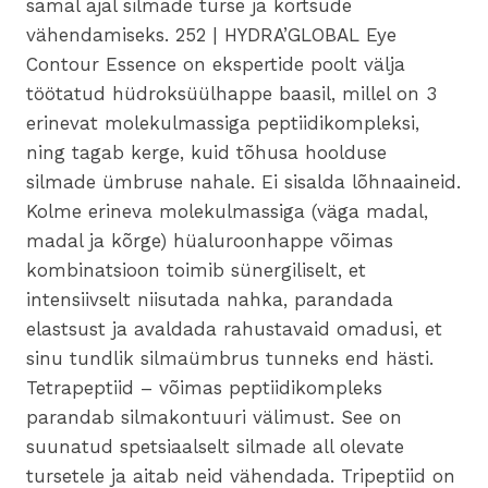
samal ajal silmade turse ja kortsude
vähendamiseks. 252 | HYDRA’GLOBAL Eye
Contour Essence on ekspertide poolt välja
töötatud hüdroksüülhappe baasil, millel on 3
erinevat molekulmassiga peptiidikompleksi,
ning tagab kerge, kuid tõhusa hoolduse
silmade ümbruse nahale. Ei sisalda lõhnaaineid.
Kolme erineva molekulmassiga (väga madal,
madal ja kõrge) hüaluroonhappe võimas
kombinatsioon toimib sünergiliselt, et
intensiivselt niisutada nahka, parandada
elastsust ja avaldada rahustavaid omadusi, et
sinu tundlik silmaümbrus tunneks end hästi.
Tetrapeptiid – võimas peptiidikompleks
parandab silmakontuuri välimust. See on
suunatud spetsiaalselt silmade all olevate
tursetele ja aitab neid vähendada. Tripeptiid on