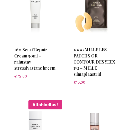
160 Sensi`Repair
1000 MILLE LES
Cream 50ml –
PATCHS OR
rahustav
CONTOUR DES YEUX
stressivastane kreem
1×2 – MILLE
silmaplaastrid
€
72,00
€
15,00
Allahindlus!