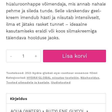
hüaluroonhappe võimendaja, mis annab nahale
pehme ja sileda tunde. Selle värskendav geel-
kreem imendub hästi ja niisutab intensiivselt,
ilma et jätaks rasket tunnet – ideaalne
kasutamiseks eraldi või koos silmakreemiga
täiendava hoolduse jaoks.
252
Lisa korvi
Hydra
Global
Eye
Tootekood:
252-hydra-global-eye-contour-essence-10ml
Kategooriad:
HYDRA’GLOBAL niisutav tooteliin
,
Näohooldus
,
Contour
Tooted silmadele ja kaelale
,
Uudistooted
Essence
10ml
Kirjeldus
-
essents
AQUA (WATER) • BUTYLENE GLYCOL •