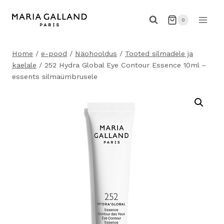
Skip
to
0
content
Home
/
e-pood
/
Näohooldus
/
Tooted silmadele ja
kaelale
/
252 Hydra Global Eye Contour Essence 10ml –
essents silmaümbrusele