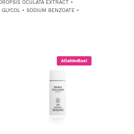
OROPSIS OCULATA EXTRACT •
E GLYCOL • SODIUM BENZOATE •
Allahindlus!