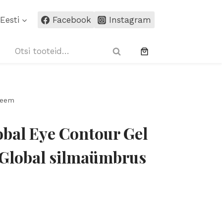
Eye
Eesti
Facebook
Instagram
Contour
Gel
Otsi:
15ml
Otsi
-
Hydra
Global
reem
silmaümbrus
geel-
obal Eye Contour Gel
kreem
kogus
 Global silmaümbrus