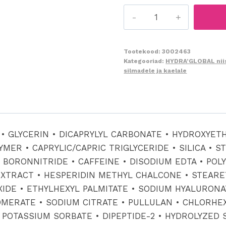
250
Hydra`Global
Eye
Contour
Tootekood:
3002463
Kategooriad:
HYDRA’GLOBAL niis
Gel
silmadele ja kaelale
15ml
-
Hydra
Global
silmaümbrus
 • GLYCERIN • DICAPRYLYL CARBONATE • HYDROXYET
geel-
ER • CAPRYLIC/CAPRIC TRIGLYCERIDE • SILICA • ST
kreem
• BORONNITRIDE • CAFFEINE • DISODIUM EDTA • POL
kogus
XTRACT • HESPERIDIN METHYL CHALCONE • STEARETH-
IDE • ETHYLHEXYL PALMITATE • SODIUM HYALURONA
MERATE • SODIUM CITRATE • PULLULAN • CHLORHE
• POTASSIUM SORBATE • DIPEPTIDE-2 • HYDROLYZED