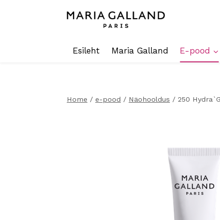
Skip
to
content
Esileht
Maria Galland
E-pood
Home
/
e-pood
/
Näohooldus
/
250 Hydra`G