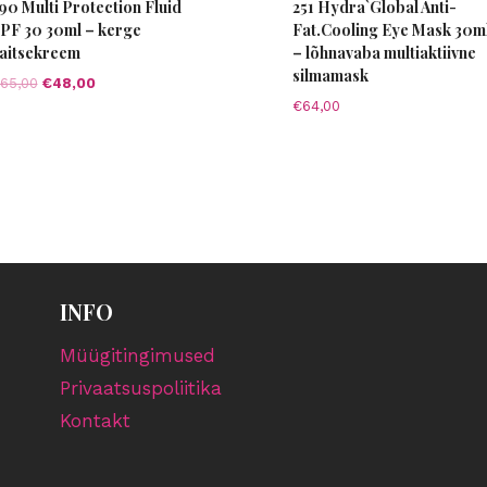
90 Multi Protection Fluid
251 Hydra`Global Anti-
PF 30 30ml – kerge
Fat.Cooling Eye Mask 30m
aitsekreem
– lõhnavaba multiaktiivne
silmamask
Algne
Current
65,00
€
48,00
hind
price
€
64,00
oli:
is:
€65,00.
€48,00.
INFO
Müügitingimused
Privaatsuspoliitika
Kontakt