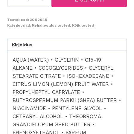
Silky
Energizing
Body
Tootekood:
3002645
Kategooriad:
Kehahooldus tooted
,
Kõik tooted
Milk
200ml
-
Kirjeldus
siidine
AQUA (WATER) • GLYCERIN • C15-19
energiat
ALKANE • COCOGLYCERIDES • GLYCERYL
andev
STEARATE CITRATE • ISOHEXADECANE •
kehapiim
CITRUS LIMON (LEMON) FRUIT WATER •
kogus
PROPYLHEPTYL CAPRYLATE •
BUTYROSPERMUM PARKII (SHEA) BUTTER •
NIACINAMIDE • PENTYLENE GLYCOL •
CETEARYL ALCOHOL • THEOBROMA
GRANDIFLORUM SEED BUTTER •
PHENOXYETHANOL • PARFUM