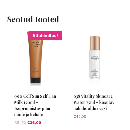
Seotud tooted
Allahindlus!
990 Cell`Sun Self Tan
938 Vitality Skincare
Milk 150ml –
Water 75ml – kosutav
Isepruunistav piim
nahahooldus vesi
näole ja kehale
€
46,00
Algne
Current
€
51,50
€
36,00
hind
price