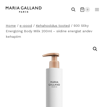
Skip
to
0
content
Home
/
e-pood
/
Kehahooldus tooted
/
930 Silky
Energizing Body Milk 200ml – siidine energiat andev
kehapiim