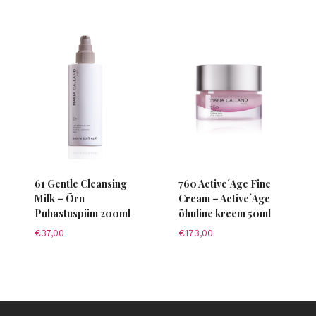
oli:
is:
€51,50.
€36,00.
61 Gentle Cleansing
760 Active´Age Fine
Milk – Õrn
Cream – Active´Age
Puhastuspiim 200ml
õhuline kreem 50ml
€
37,00
€
173,00