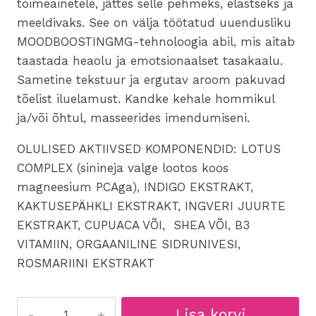
toimeainetele, jättes selle pehmeks, elastseks ja
meeldivaks. See on välja töötatud uuendusliku
MOODBOOSTINGMG-tehnoloogia abil, mis aitab
taastada heaolu ja emotsionaalset tasakaalu.
Sametine tekstuur ja ergutav aroom pakuvad
tõelist iluelamust. Kandke kehale hommikul
ja/või õhtul, masseerides imendumiseni.
OLULISED AKTIIVSED KOMPONENDID: LOTUS
COMPLEX (sinineja valge lootos koos
magneesium PCAga), INDIGO EKSTRAKT,
KAKTUSEPÄHKLI EKSTRAKT, INGVERI JUURTE
EKSTRAKT, CUPUACA VÕI, SHEA VÕI, B3
VITAMIIN, ORGAANILINE SIDRUNIVESI,
ROSMARIINI EKSTRAKT
930
Lisa korvi