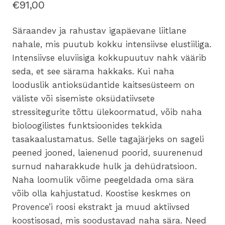
€
91,00
Säraandev ja rahustav igapäevane liitlane
nahale, mis puutub kokku intensiivse elustiiliga.
Intensiivse eluviisiga kokkupuutuv nahk väärib
seda, et see särama hakkaks. Kui naha
looduslik antioksüdantide kaitsesüsteem on
väliste või sisemiste oksüdatiivsete
stressitegurite tõttu ülekoormatud, võib naha
bioloogilistes funktsioonides tekkida
tasakaalustamatus. Selle tagajärjeks on sageli
peened jooned, laienenud poorid, suurenenud
surnud naharakkude hulk ja dehüdratsioon.
Naha loomulik võime peegeldada oma sära
võib olla kahjustatud. Koostise keskmes on
Provence’i roosi ekstrakt ja muud aktiivsed
koostisosad, mis soodustavad naha sära. Need