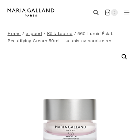
Skip
to
0
content
Home
/
e-pood
/
Kõik tooted
/
560 Lumin’Éclat
Beautifying Cream 50ml – kaunistav särakreem