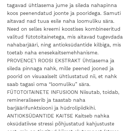
tagavad ühtlasema jume ja sileda nahapinna
koos peenendatud joonte ja pooridega. Samuti
aitavad nad tuua esile naha loomuliku sära.
Need on selles kreemi koostises kombineeritud
valitud fütotoitainetega, mis aitavad tugevdada
nahabarjääri, ning antioksüdantide kilbiga, mis
toetab naha enesekaitsemehhanisme.
PROVENCE’I ROOSI EKSTRAKT Ühtlasema ja
sileda pinnaga nahk, mille peened jooned ja
poorid on visuaalselt ühtlustatud nii, et nahk
saab tagasi oma “loomuliku” sära.
FÜTOTOITAINETE INFUSIOON Niisutab, toidab,
remineraliseerib ja taastab naha
barjäärifunktsiooni ja hüdrolipiidkihi.
ANTIOKSÜDANTIDE KAITSE Kaitseb nahka
oksüdatiivse stressi põhjustatud kahjustuste