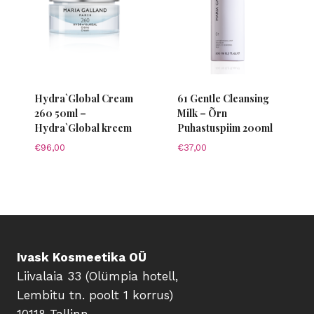
Hydra`Global Cream
61 Gentle Cleansing
260 50ml –
Milk – Õrn
Hydra`Global kreem
Puhastuspiim 200ml
€
96,00
€
37,00
Ivask Kosmeetika OÜ
Liivalaia 33 (Olümpia hotell,
Lembitu tn. poolt 1 korrus)
10118 Tallinn