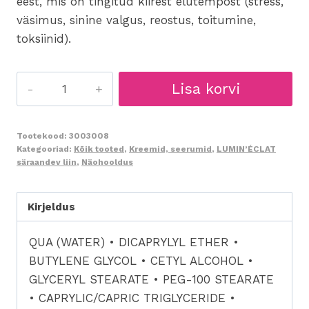
eest, mis on tingitud kiirest elutempost (stress,
väsimus, sinine valgus, reostus, toitumine,
toksiinid).
560
Lisa korvi
Lumin'Éclat
Beautifying
Cream
Tootekood:
3003008
Kategooriad:
Kõik tooted
,
Kreemid, seerumid
,
LUMIN’ÉCLAT
50ml
säraandev liin
,
Näohooldus
-
kaunistav
Kirjeldus
särakreem
kogus
QUA (WATER) • DICAPRYLYL ETHER •
BUTYLENE GLYCOL • CETYL ALCOHOL •
GLYCERYL STEARATE • PEG-100 STEARATE
• CAPRYLIC/CAPRIC TRIGLYCERIDE •