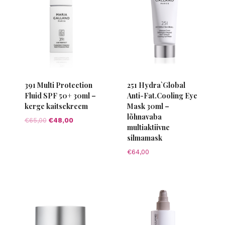
391 Multi Protection
251 Hydra`Global
Fluid SPF 50+ 30ml –
Anti-Fat.Cooling Eye
kerge kaitsekreem
Mask 30ml –
lõhnavaba
Algne
Current
€
65,00
€
48,00
multiaktiivne
hind
price
silmamask
oli:
is:
€65,00.
€48,00.
€
64,00