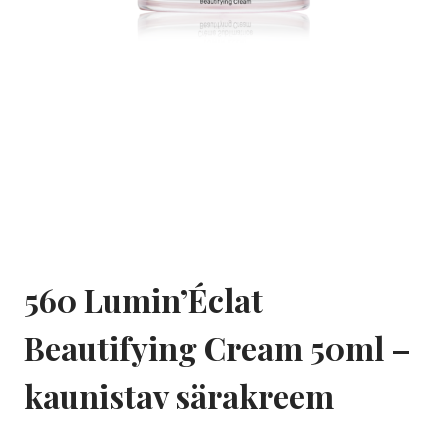
560 Lumin’Éclat
Beautifying Cream 50ml –
kaunistav särakreem