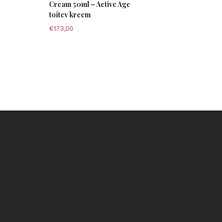
Cream 50ml – Active Age
toitev kreem
€
173,00