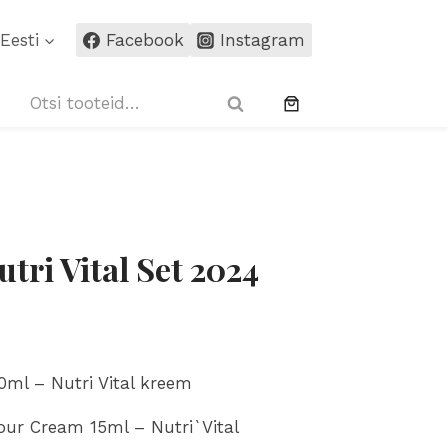
460
Eesti
Facebook
Instagram
Nutri
Vital
Otsi:
Set
Otsi
2024
kogus
tri Vital Set 2024
0ml – Nutri Vital kreem
tour Cream 15ml – Nutri`Vital