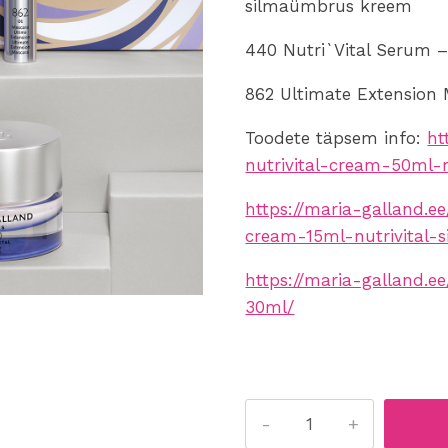
silmaümbrus kreem
440 Nutri`Vital Serum – 
862 Ultimate Extension
Toodete täpsem info:
ht
nutrivital-cream-50ml-n
https://maria-galland.e
cream-15ml-nutrivital
https://maria-galland.e
30ml/
440
450