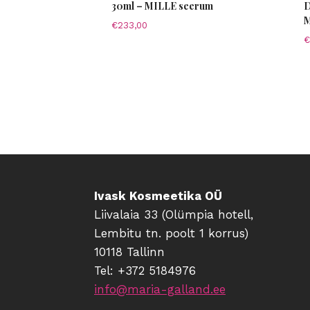
30ml – MILLE seerum
D
M
€
233,00
€
Ivask Kosmeetika OÜ
Liivalaia 33 (Olümpia hotell,
Lembitu tn. poolt 1 korrus)
10118 Tallinn
Tel: +372 5184976
info@maria-galland.ee