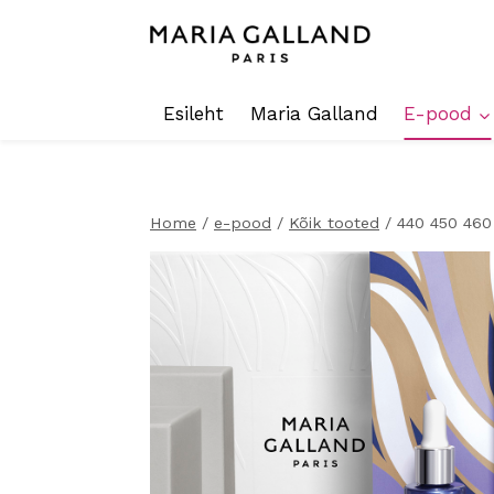
Skip
to
content
Esileht
Maria Galland
E-pood
Home
/
e-pood
/
Kõik tooted
/
440 450 460 