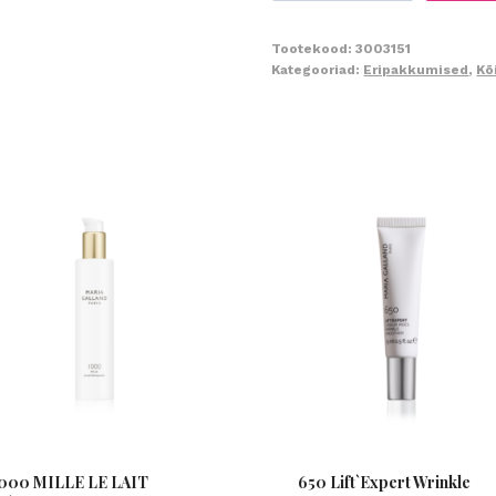
460
Nutri
Tootekood:
3003151
Kategooriad:
Eripakkumised
,
Kõ
Vital
Set
2024
kogus
000 MILLE LE LAIT
650 Lift`Expert Wrinkle