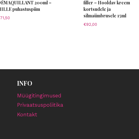
ÉMAQUILLANT 200ml –
filler – Hooldav kreem
ILLE puhastuspiim
kortsudele ja
silmaümbrusele 15ml
71,50
€
92,00
INFO
Müügitingimused
Privaatsuspoliitika
Kontakt