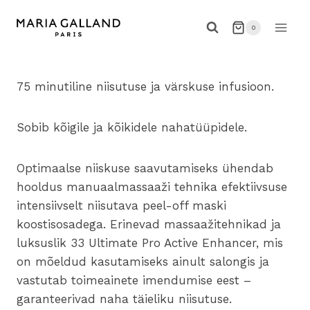
Skip
to
0
content
75 minutiline niisutuse ja värskuse infusioon.
Sobib kõigile ja kõikidele nahatüüpidele.
Optimaalse niiskuse saavutamiseks ühendab
hooldus manuaalmassaaži tehnika efektiivsuse
intensiivselt niisutava peel-off maski
koostisosadega. Erinevad massaažitehnikad ja
luksuslik 33 Ultimate Pro Active Enhancer, mis
on mõeldud kasutamiseks ainult salongis ja
vastutab toimeainete imendumise eest –
garanteerivad naha täieliku niisutuse.