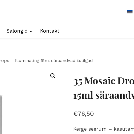
Salongid
Kontakt
ops – Illuminating 15ml säraandvad ilutilgad
35 Mosaic Dro
15ml säraandv
€
76,50
Kerge seerum – kasutam