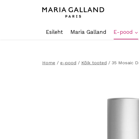
Skip
to
content
Esileht
Maria Galland
E-pood
Home
/
e-pood
/
Kõik tooted
/
35 Mosaic Dr