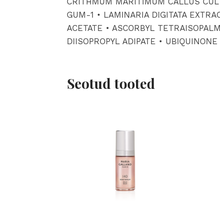
CRITHMUM MARITIMUM CALLUS CULTUR
GUM-1 • LAMINARIA DIGITATA EXTRA
ACETATE • ASCORBYL TETRAISOPALMI
DIISOPROPYL ADIPATE • UBIQUINONE •
Seotud tooted