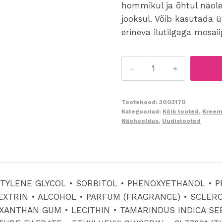
hommikul ja õhtul näole
jooksul. Võib kasutada 
erineva ilutilgaga mosaii
35
Mosaic
Drops
-
Tootekood:
3003170
Kategooriad:
Kõik tooted
,
Kreem
Illuminating
Näohooldus
,
Uudistooted
15ml
säraandvad
ilutilgad
kogus
NTYLENE GLYCOL • SORBITOL • PHENOXYETHANOL • 
EXTRIN • ALCOHOL • PARFUM (FRAGRANCE) • SCLERO
 XANTHAN GUM • LECITHIN • TAMARINDUS INDICA SE