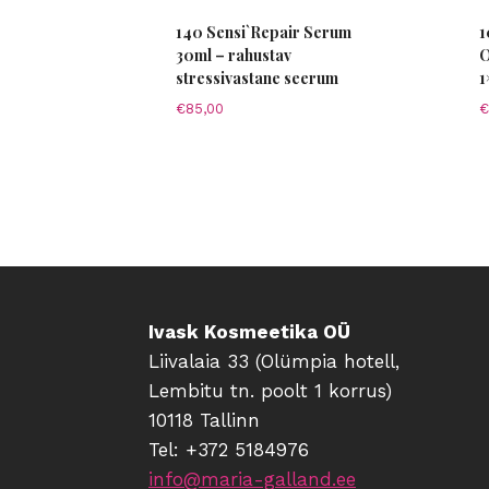
140 Sensi`Repair Serum
1
30ml – rahustav
O
stressivastane seerum
1
€
85,00
€
Ivask Kosmeetika OÜ
Liivalaia 33 (Olümpia hotell,
Lembitu tn. poolt 1 korrus)
10118 Tallinn
Tel: +372 5184976
info@maria-galland.ee