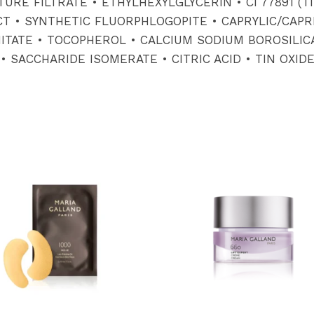
E FILTRATE • ETHYLHEXYLGLYCERIN • CI 77891 (TI
CT • SYNTHETIC FLUORPHLOGOPITE • CAPRYLIC/CAPR
TATE • TOCOPHEROL • CALCIUM SODIUM BOROSILICATE
 SACCHARIDE ISOMERATE • CITRIC ACID • TIN OXIDE •