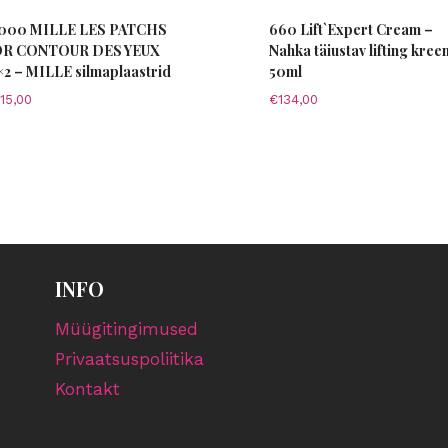
000 MILLE LES PATCHS
660 Lift`Expert Cream –
R CONTOUR DES YEUX
Nahka täiustav lifting kree
×2 – MILLE silmaplaastrid
50ml
15,00
€
134,00
INFO
Müügitingimused
Privaatsuspoliitika
Kontakt