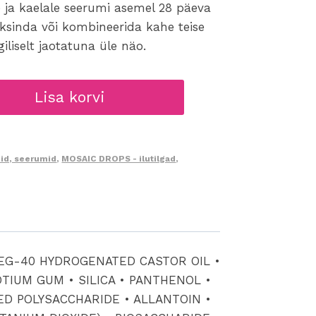
 ja kaelale seerumi asemel 28 päeva
üksinda või kombineerida kahe teise
giliselt jaotatuna üle näo.
Lisa korvi
id, seerumid
,
MOSAIC DROPS - ilutilgad
,
PEG-40 HYDROGENATED CASTOR OIL •
TIUM GUM • SILICA • PANTHENOL •
ED POLYSACCHARIDE • ALLANTOIN •