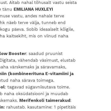
sust. Aitab nahal tõhusalt vastu seista
ele tänu
EMILIANA HUXLEYI
hmuse vastu, andes nahale terve
ahk näeb terve välja, tunneb end
kogu päeva. Sobib ideaalselt kõigile,
ha kaitsekiht, mis on viinud naha
Glow Booster
: saadud pruunist
Digitata, vähendab väsimust, elustab
aha värskemaks ja säravamaks,
iin (kombineerituna E-vitamiini ja
untud naha särava toimega.
ool
: tagavad sügavniisutava toime.
ab naha oksüdatsiooni ja muudab
rskemaks.
Merifenkoli taimerakud
:
in:
rahustab. kasutamine: 1 pipetitäis