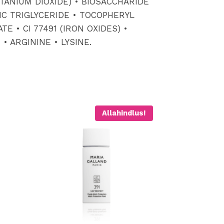
TANIUM DIOXIDE) • BIOSACCHARIDE
IC TRIGLYCERIDE • TOCOPHERYL
 • CI 77491 (IRON OXIDES) •
 ARGININE • LYSINE.​
Allahindlus!