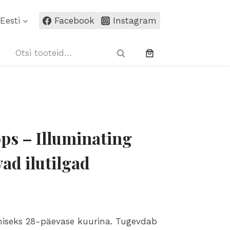
Drops
Eesti
Facebook
Instagram
-
Illuminating
Otsi:
15ml
Otsi
säraandvad
ilutilgad
kogus
ps – Illuminating
ad ilutilgad
iseks 28-päevase kuurina. Tugevdab