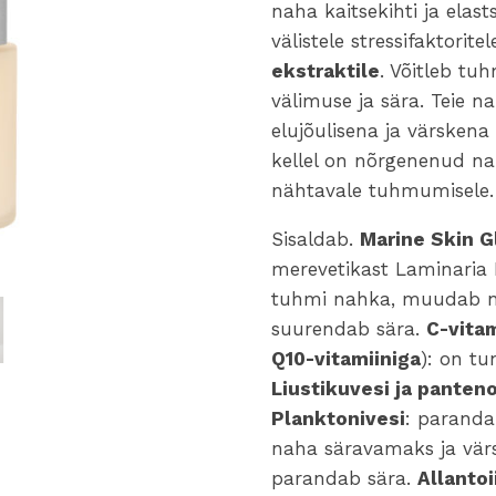
naha kaitsekihti ja elast
välistele stressifaktorit
ekstraktile
. Võitleb tu
välimuse ja sära. Teie n
elujõulisena ja värskena 
kellel on nõrgenenud na
nähtavale tuhmumisele.
Sisaldab.
Marine Skin 
merevetikast Laminaria 
tuhmi nahka, muudab n
suurendab sära.
C-vitam
Q10-vitamiiniga
): on t
Liustikuvesi ja panten
Planktonivesi
: parand
naha säravamaks ja vä
parandab sära.
Allantoi