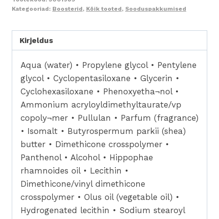
Kategooriad:
Boosterid
,
Kõik tooted
,
Sooduspakkumised
Taastav
nahaturgutaja
15ml
Kirjeldus
kogus
Aqua (water) • Propylene glycol • Pentylene
glycol • Cyclopentasiloxane • Glycerin •
Cyclohexasiloxane • Phenoxyetha¬nol •
Ammonium acryloyldimethyltaurate/vp
copoly¬mer • Pullulan • Parfum (fragrance)
• Isomalt • Butyrospermum parkii (shea)
butter • Dimethicone crosspolymer •
Panthenol • Alcohol • Hippophae
rhamnoides oil • Lecithin •
Dimethicone/vinyl dimethicone
crosspolymer • Olus oil (vegetable oil) •
Hydrogenated lecithin • Sodium stearoyl