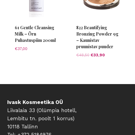
61 Gentle Cleansing
822 Beautifying
Milk – Õrn
Bronzing Powder 9g
Puhastuspiim 200ml
– Kaunistav
pruunistav puuder
€
37,00
Algne
Current
€
48,50
€
33,90
hind
price
oli:
is:
€48,50.
€33,90.
Ivask Kosmeetika OÜ
Liivalaia 33 (Olümpia hotell,
Lembitu tn. poolt 1 korrus)
10118 Tallinn
Tel: +372 5184976