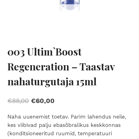
003 Ultim`Boost
Regeneration – Taastav
nahaturgutaja 15ml
Algne
Current
€
88,00
€
60,00
hind
price
Naha uuenemist toetav. Parim lahendus neile,
oli:
is:
kes viibivad palju ebasõbralikus keskkonnas
€88,00.
€60,00.
(konditsioneeritud ruumid, temperatuuri