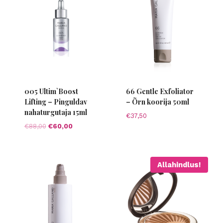
005 Ultim`Boost
66 Gentle Exfoliator
Lifting – Pinguldav
– Õrn koorija 50ml
nahaturgutaja 15ml
€
37,50
Algne
Current
€
88,00
€
60,00
hind
price
oli:
is:
€88,00.
€60,00.
Allahindlus!