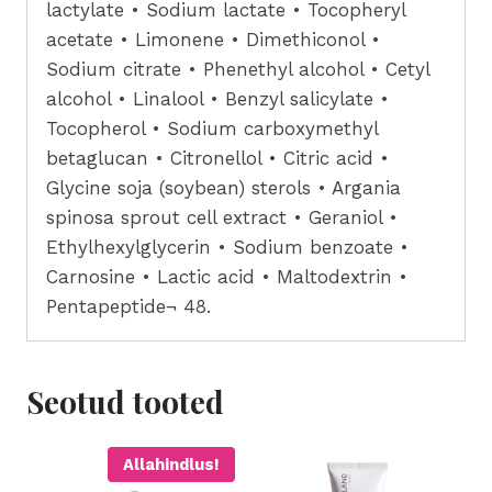
lactylate • Sodium lactate • Tocopheryl
acetate • Limonene • Dimethiconol •
Sodium citrate • Phenethyl alcohol • Cetyl
alcohol • Linalool • Benzyl salicylate •
Tocopherol • Sodium carboxymethyl
betaglucan • Citronellol • Citric acid •
Glycine soja (soybean) sterols • Argania
spinosa sprout cell extract • Geraniol •
Ethylhexylglycerin • Sodium benzoate •
Carnosine • Lactic acid • Maltodextrin •
Pentapeptide¬ 48.
Seotud tooted
Allahindlus!