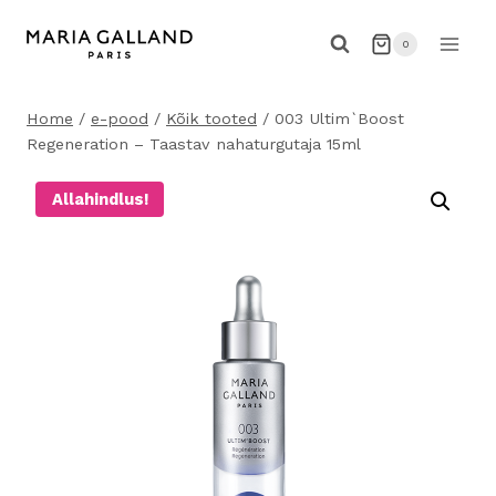
Skip
to
0
content
Home
/
e-pood
/
Kõik tooted
/
003 Ultim`Boost
Regeneration – Taastav nahaturgutaja 15ml
Allahindlus!