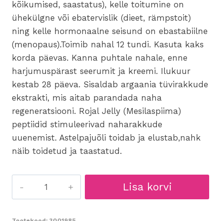
kõikumised, saastatus), kelle toitumine on
ühekülgne või ebatervislik (dieet, rämpstoit)
ning kelle hormonaalne seisund on ebastabiilne
(menopaus).Toimib nahal 12 tundi. Kasuta kaks
korda päevas. Kanna puhtale nahale, enne
harjumuspärast seerumit ja kreemi. Ilukuur
kestab 28 päeva. Sisaldab argaania tüvirakkude
ekstrakti, mis aitab parandada naha
regeneratsiooni. Rojal Jelly (Mesilaspiima)
peptiidid stimuleerivad naharakkude
uuenemist. Astelpajuõli toidab ja elustab,nahk
näib toidetud ja taastatud.
003
Lisa korvi
Ultim`Boost
Regeneration
-
Tootekood:
3001985